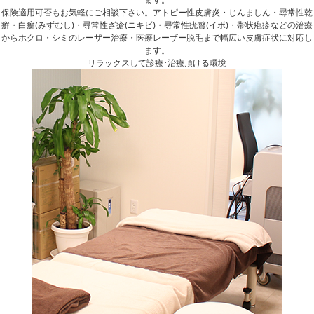
ます。
保険適用可否もお気軽にご相談下さい。アトピー性皮膚炎・じんましん・尋常性乾
癬・白癬(みずむし)・尋常性ざ瘡(ニキビ)・尋常性疣贅(イボ)・帯状疱疹などの治療
からホクロ・シミのレーザー治療・医療レーザー脱毛まで幅広い皮膚症状に対応し
ます。
リラックスして診療･治療頂ける環境